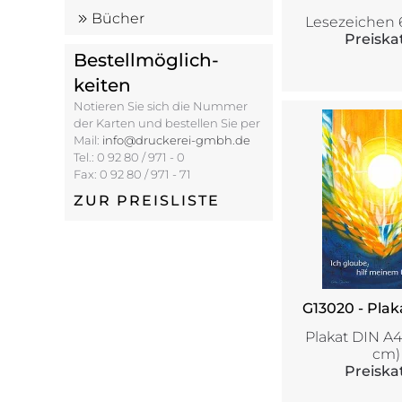
Bücher
Lesezeichen 
Preiskat
Bestell­möglich­
keiten
Notieren Sie sich die Nummer
der Karten und bestellen Sie per
Mail:
info@druckerei-gmbh.de
Tel.: 0 92 80 / 971 - 0
Fax: 0 92 80 / 971 - 71
ZUR PREISLISTE
G13020 - Plak
Plakat DIN A4 
cm)
Preiskat