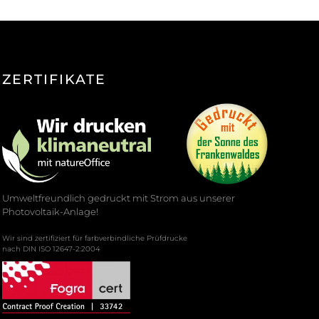
ZERTIFIKATE
Umweltfreundlich gedruckt mit Strom aus unserer
Photovoltaik-Anlage!
Wir sind zertifiziert für farbverbindliche Prüfdrucke
nach DIN ISO 12647-2:2004