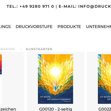
TEL.: +49 9280 971 0
|
E-MAIL: INFO@DRUC
LINGS
DRUCKVORSTUFE
PRODUKTE
UNTERNEH
TKARTEN
KUNSTKARTEN
ezeichen
G00120 - 2-seitig
G00220