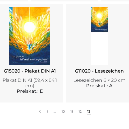
G15020 - Plakat DIN A1
G11020 - Lesezeichen
Plakat DIN A1 (59,4 x 84,1
Lesezeichen 6 × 20 cm
cm)
Preiskat.: A
Preiskat.: E
1
…
10
11
12
13