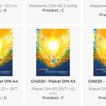
6 × 20 cm
Postkarte, DIN A6, 2-seitig
Klappkar
.: A
Preiskat.: C
Pre
at DIN A4
G14020 - Plakat DIN A3
G16020 -
(21 × 29,7
Plakat DIN A3 (29,7 × 42
Plakat DI
cm)
.: G
Preiskat.: F
Prei