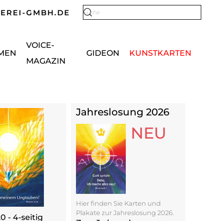
KEREI-GMBH.DE
Type 2 or more characters for results.
VOICE-
MEN
GIDEON
KUNSTKARTEN
MAGAZIN
Jahreslosung 2026
NEU
Hier finden Sie Karten und
Plakate zur Jahreslosung 2026.
 - 4-seitig