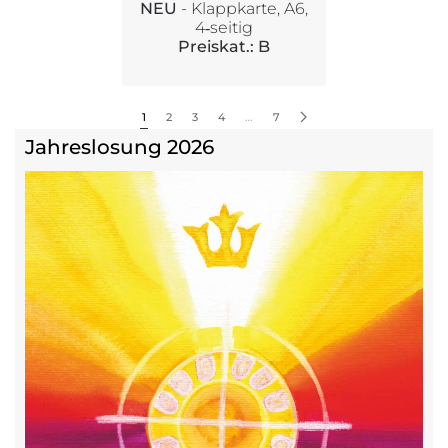
NEU
- Klappkarte, A6,
4‑seitig
Preiskat.: B
1
2
3
4
…
7
Jahreslosung 2026