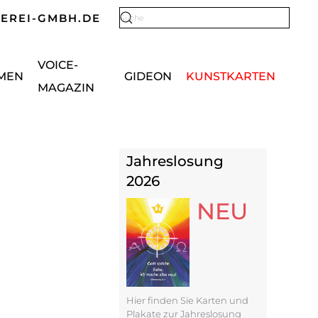
KEREI-GMBH.DE
Type 2 or more characters for results.
VOICE-
MEN
GIDEON
KUNSTKARTEN
MAGAZIN
Jahreslosung
2026
NEU
Hier finden Sie Karten und
Plakate zur Jahreslosung