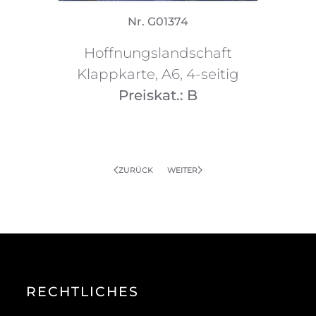
Nr. G01374
Hoffnungslandschaft
Klappkarte, A6, 4-seitig
Preiskat.: B
ZURÜCK
WEITER
RECHTLICHES