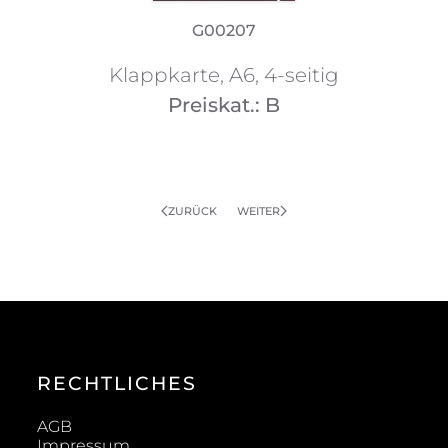
G00207
Klappkarte, A6, 4-seitig
Preiskat.: B
ZURÜCK
WEITER
RECHTLICHES
AGB
Impressum