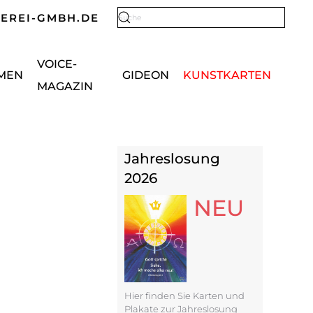
KEREI-GMBH.DE
Type 2 or more characters for results.
VOICE-
MEN
GIDEON
KUNSTKARTEN
MAGAZIN
Jahreslosung
2026
NEU
Hier finden Sie Karten und
Plakate zur Jahreslosung