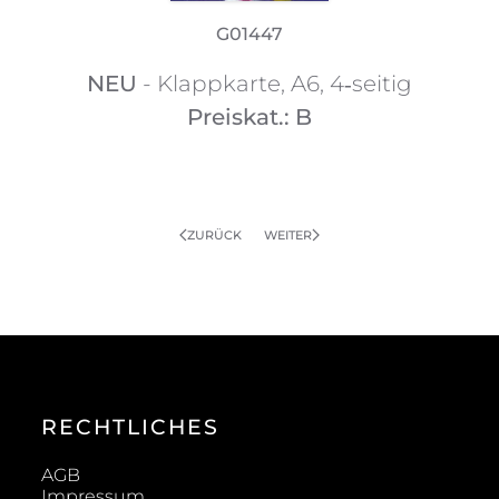
G01447
NEU
- Klappkarte, A6, 4‑seitig
Preiskat.: B
ZURÜCK
WEITER
RECHTLICHES
AGB
Impressum