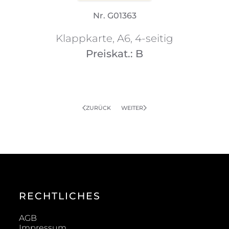
Nr. G01363
Klappkarte, A6, 4-seitig
Preiskat.: B
ZURÜCK
WEITER
RECHTLICHES
AGB
Impressum