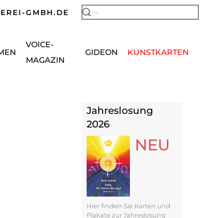
KEREI-GMBH.DE
Type 2 or more characters for results.
VOICE-
MEN
GIDEON
KUNSTKARTEN
MAGAZIN
Jahreslosung
2026
NEU
Hier finden Sie Karten und
Plakate zur Jahreslosung