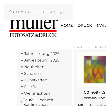
Zum Hauptinhalt springen
HOME
DRUCK
MAI
HOME
KUNS
Jahreslosung 2026
Jahreslosung 2025
Neuheiten
Schalom
Kunstkarten
Sale %
G01409 - „S
Weihnachten
Formen und
Taufe | Hochzeit |
Konfirmation
NEU
- Klappkar