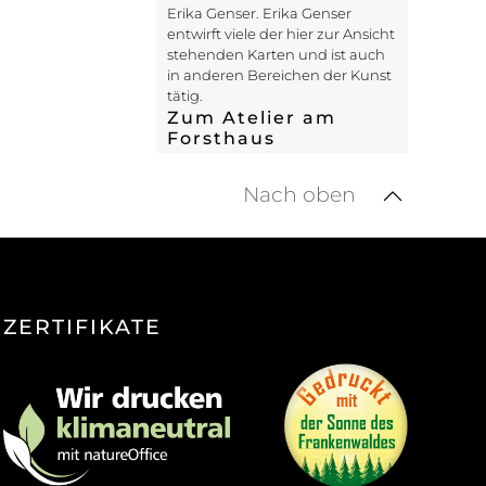
Erika Genser. Erika Genser
entwirft viele der hier zur Ansicht
stehenden Karten und ist auch
in anderen Bereichen der Kunst
tätig.
Zum Atelier am
Forsthaus
Nach oben
ZERTIFIKATE