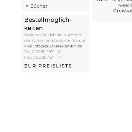
4-seit
Bücher
Preiskat
Bestell­möglich­
keiten
Notieren Sie sich die Nummer
der Karten und bestellen Sie per
Mail:
info@druckerei-gmbh.de
Tel.: 0 92 80 / 971 - 0
Fax: 0 92 80 / 971 - 71
ZUR PREISLISTE