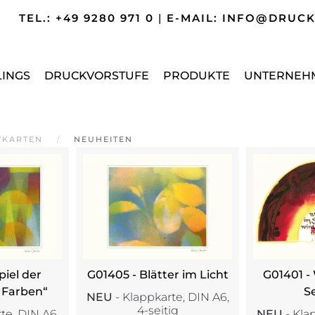
TEL.: +49 9280 971 0
|
E-MAIL: INFO@DRUC
LINGS
DRUCKVORSTUFE
PRODUKTE
UNTERNEH
TKARTEN
NEUHEITEN
piel der
G01405 - Blätter im Licht
G01401 -
 Farben“
Se
NEU
- Klappkarte, DIN A6,
4-seitig
te, DIN A6,
NEU
- Kla