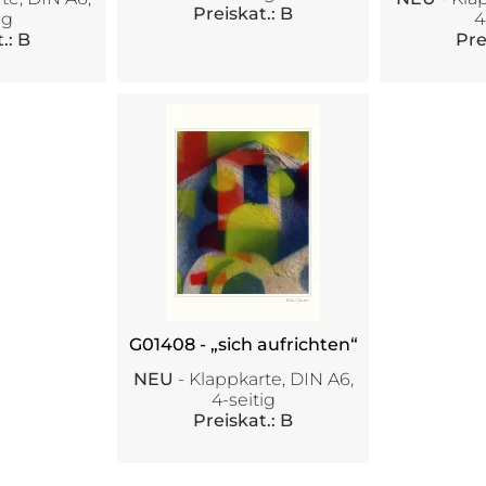
Preiskat.: B
ig
4
.: B
Pre
G01408 - „sich aufrichten“
NEU
- Klappkarte, DIN A6,
4-seitig
Preiskat.: B