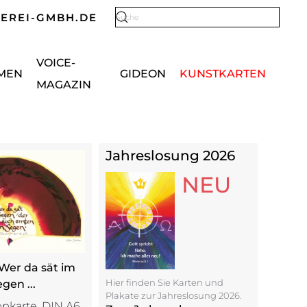
KEREI-GMBH.DE
Type 2 or more characters for results.
VOICE-
MEN
GIDEON
KUNSTKARTEN
MAGAZIN
Jahreslosung 2026
NEU
 Wer da sät im
Hier finden Sie Karten und
gen ...
Plakate zur Jahreslosung 2026.
ppkarte, DIN A6,