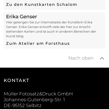
Zu den Kunstkarten Schalom
Erika Genser
Hier gelangen Sie zur Internetseite der Künstlerin Erika
Genser. Erika Genser entwirft viele der hier zur Ansicht
stehenden Karten und ist auch in anderen Bereichen der
Kunst tätig.
Zum Atelier am Forsthaus
Nach oben
KONTAKT
Müller Fotosatz&Druck GmbH
Johannes-Gutenberg-Str. 1
DE-95152 Selbitz