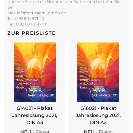
Notieren Sie sich die Nummer der Karten und bestellen Sie
per
Mail:
info@druckerei-gmbh.de
Tel.: 0 92 80 / 971 - 0
Fax: 0 92 80 / 971 - 71
ZUR PREISLISTE
G14021 - Plakat
G16021 - Plakat
Jahreslosung 2021,
Jahreslosung 2021,
DIN A3
DIN A2
NEU
- Plakat
NEU
- Plakat