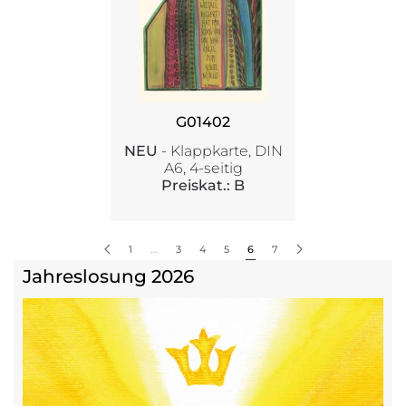
G01402
NEU
- Klappkarte, DIN
A6, 4-seitig
Preiskat.: B
1
…
3
4
5
6
7
Jahreslosung 2026